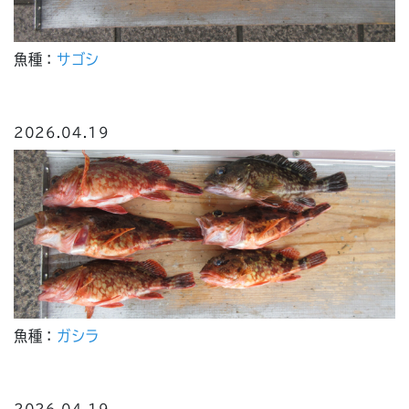
魚種：
サゴシ
2026.04.19
魚種：
ガシラ