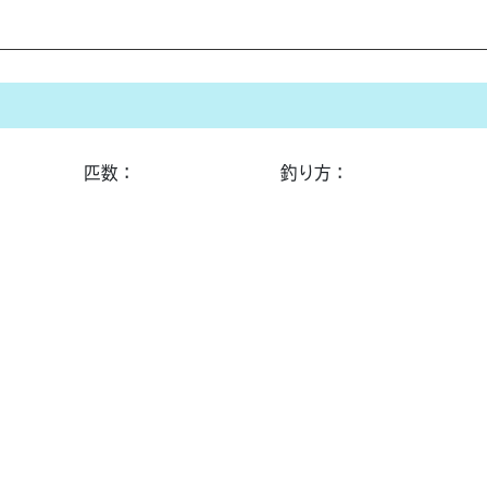
匹数：
釣り方：