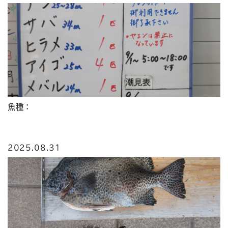
魚種：
2025.08.31