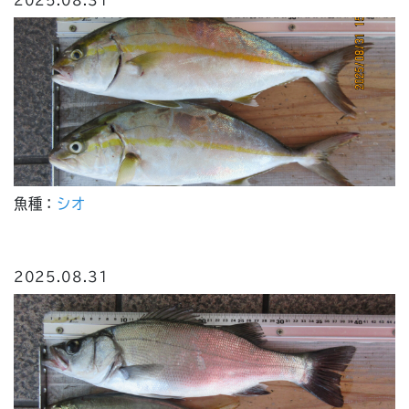
2025.08.31
魚種：
シオ
2025.08.31