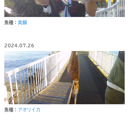
魚種：
真鯛
2024.07.26
魚種：
アオリイカ