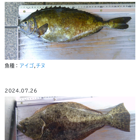
魚種：
アイゴ
,
チヌ
2024.07.26