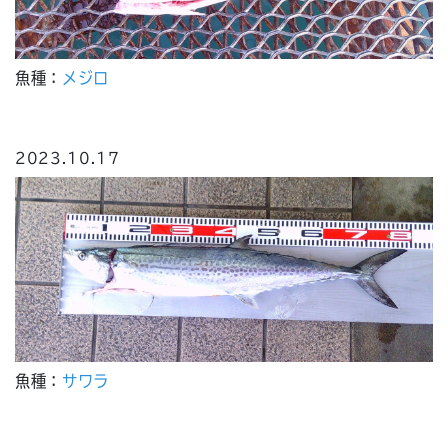
魚種：
メジロ
2023.10.17
魚種：
サワラ