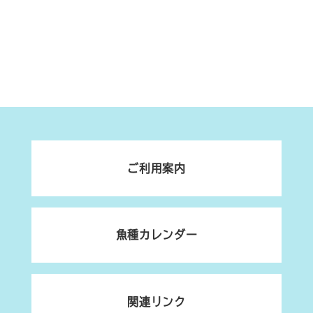
ご利用案内
魚種カレンダー
関連リンク