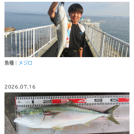
魚種：
メジロ
2026.07.16