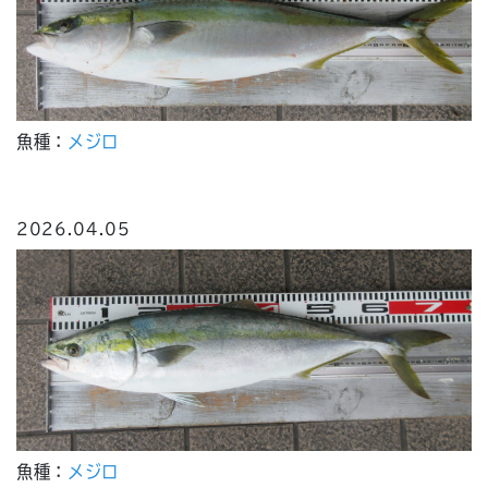
魚種：
メジロ
2026.04.05
魚種：
メジロ