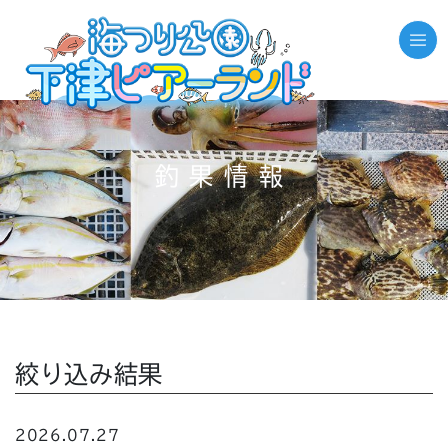
釣果情報
絞り込み結果
2026.07.27