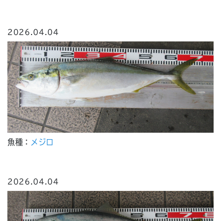
2026.04.04
魚種：
メジロ
2026.04.04