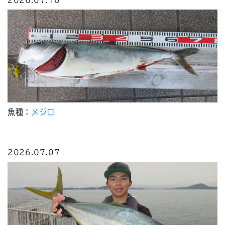
2026.07.10
魚種：
メジロ
2026.07.07