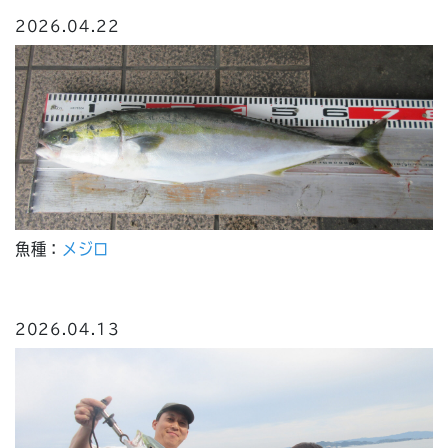
2026.04.22
魚種：
メジロ
2026.04.13