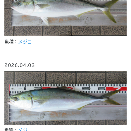
魚種：
メジロ
2026.04.03
魚種：
メジロ