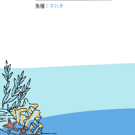
魚種：
マハタ