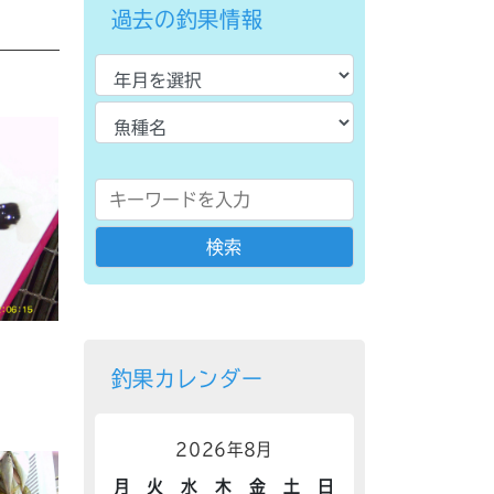
過去の釣果情報
釣果カレンダー
2026年8月
月
火
水
木
金
土
日