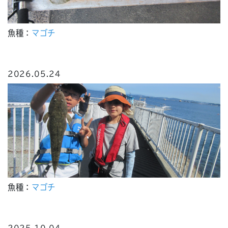
魚種：
マゴチ
2026.05.24
魚種：
マゴチ