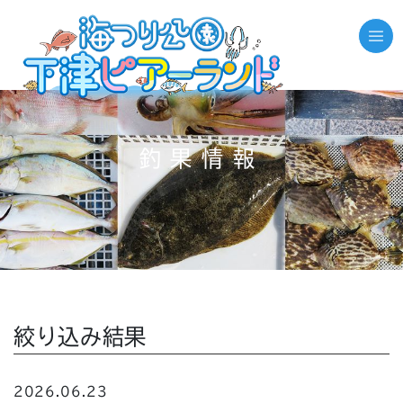
釣果情報
絞り込み結果
2026.06.23