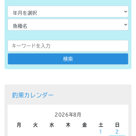
釣果カレンダー
2026年8月
月
火
水
木
金
土
日
1
2