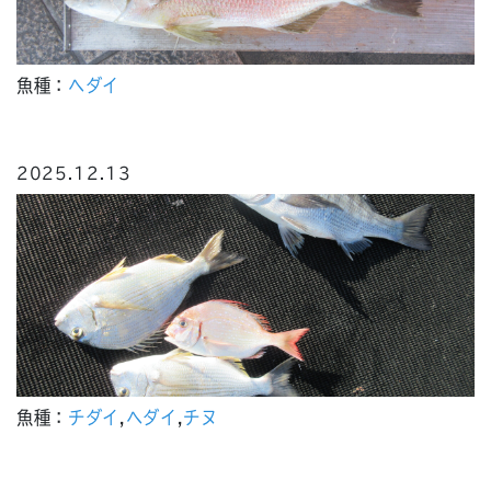
魚種：
ヘダイ
2025.12.13
魚種：
チダイ
,
ヘダイ
,
チヌ