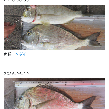
2026.06.06
魚種：
ヘダイ
2026.05.19