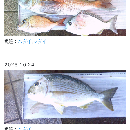
魚種：
ヘダイ
,
マダイ
2023.10.24
魚種：
ヘダイ