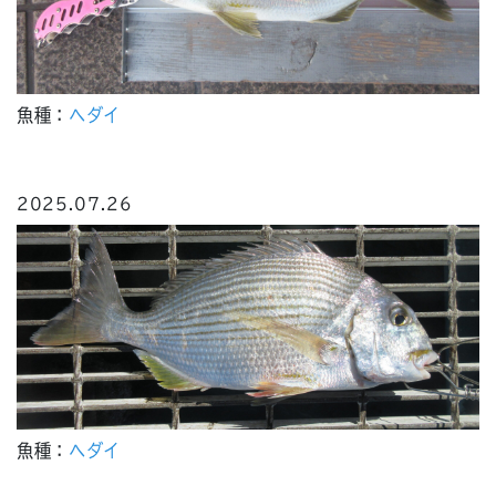
魚種：
ヘダイ
2025.07.26
魚種：
ヘダイ