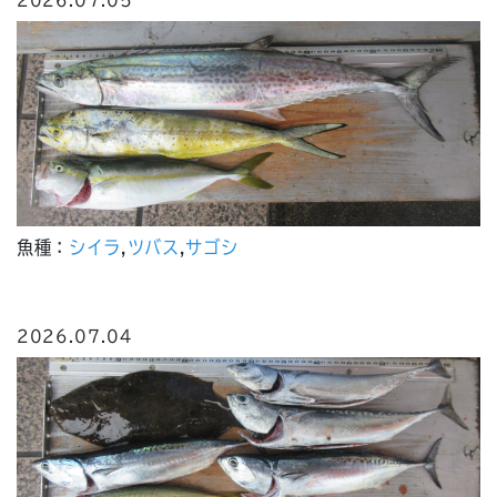
2026.07.05
魚種：
シイラ
,
ツバス
,
サゴシ
2026.07.04