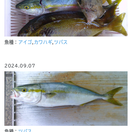
魚種：
アイゴ
,
カワハギ
,
ツバス
2024.09.07
魚種：
ツバス