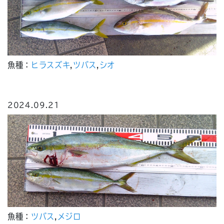
魚種：
ヒラスズキ
,
ツバス
,
シオ
2024.09.21
魚種：
ツバス
,
メジロ