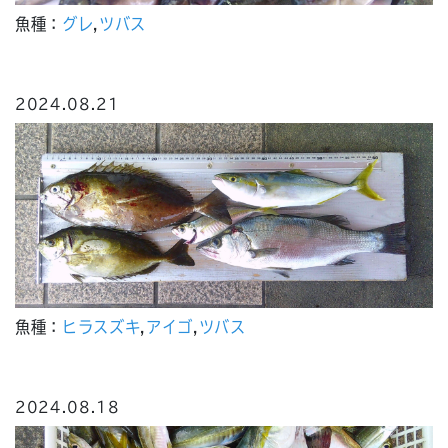
魚種：
グレ
,
ツバス
2024.08.21
魚種：
ヒラスズキ
,
アイゴ
,
ツバス
2024.08.18