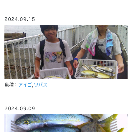
2024.09.15
魚種：
アイゴ
,
ツバス
2024.09.09