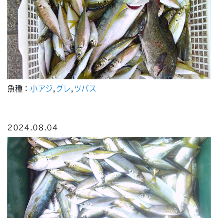
魚種：
小アジ
,
グレ
,
ツバス
2024.08.04