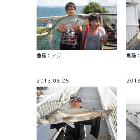
魚種：
アジ
魚種
2013.08.25
2013