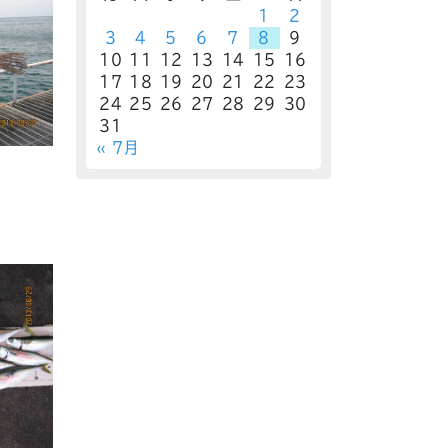
1
2
3
4
5
6
7
8
9
10
11
12
13
14
15
16
17
18
19
20
21
22
23
24
25
26
27
28
29
30
31
« 7月