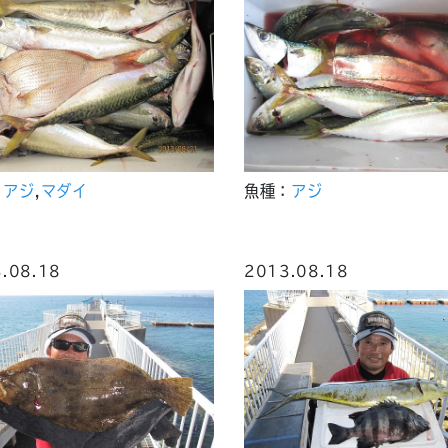
：
アジ
,
マダイ
魚種：
アジ
.08.18
2013.08.18