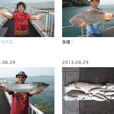
：
ツバス
魚種：
.08.29
2013.08.29