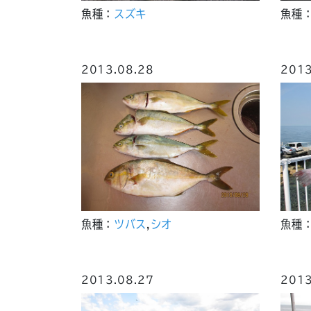
魚種：
スズキ
魚種
2013.08.28
2013
魚種：
ツバス
,
シオ
魚種
2013.08.27
2013