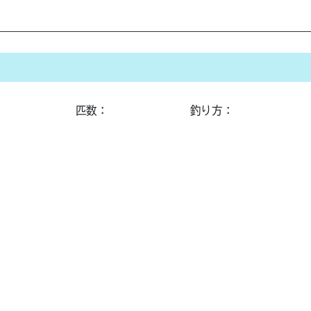
匹数：
釣り方：