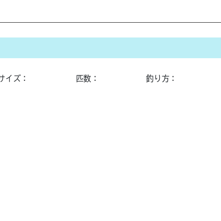
サイズ：
匹数：
釣り方：