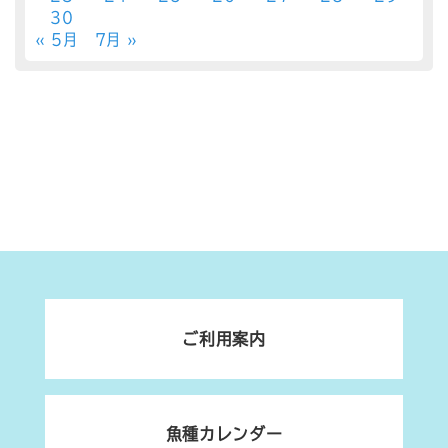
30
« 5月
7月 »
ご利用案内
魚種カレンダー