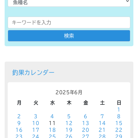
釣果カレンダー
2025年6月
月
火
水
木
金
土
日
1
2
3
4
5
6
7
8
9
10
11
12
13
14
15
16
17
18
19
20
21
22
23
24
25
26
27
28
29