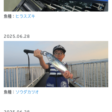
魚種：
ヒラスズキ
2025.06.28
魚種：
ソウダカツオ