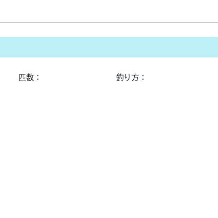
匹数：
釣り方：